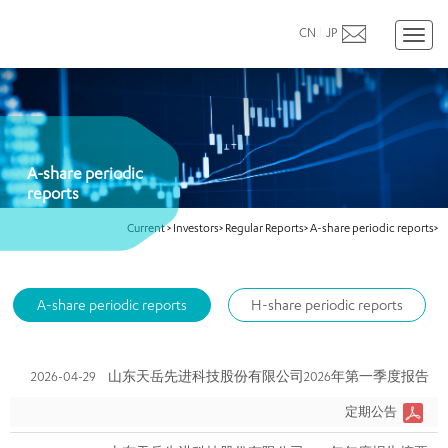
CN
|
JP
Toggl
naviga
A-share periodic
reports
Current
>
Investors>
Regular Reports>
A-share periodic reports>
A-share periodic reports
H-share periodic reports
2026-04-29
山东天岳先进科技股份有限公司2026年第一季度报告
定期公告